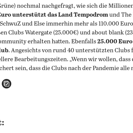
rüne) nochmal nachgefragt, wie sich die Millionen
 Euro unterstützt das Land Tempodrom
und The 
 SchwuZ und Else immerhin mehr als 110.000 Euro
n Clubs Watergate (25.000€) und about blank (23.
ommunity erhalten hatten. Ebenfalls
25.000 Euro
lub
. Angesichts von rund 40 unterstützten Clubs 
ere Bearbeitungszeiten. „Wenn wir wollen, dass 
hert sein, dass die Clubs nach der Pandemie alle n
n
atsApp teilen
per E-Mail teilen
Artikel aufrufen
: