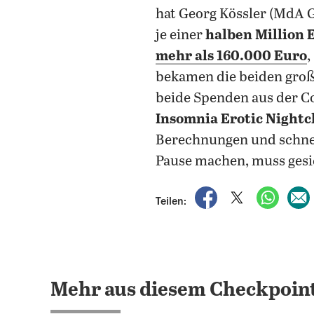
hat Georg Kössler (MdA G
je einer
halben Million
mehr als 160.000 Euro
,
bekamen die beiden große
beide Spenden aus der C
Insomnia Erotic Nightc
Berechnungen und schnell
Pause machen, muss gesic
auf Facebook teile
auf X teilen
per Wh
Teilen:
Mehr aus diesem Checkpoint