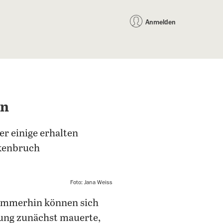
auf Facebook teilen
auf X teilen
per WhatsApp teilen
per E-Mail teilen
Artikel au
Teilen:
Anmelden
en
er einige erhalten
ckenbruch
Foto: Jana Weiss
, immerhin können sich
ung zunächst mauerte,