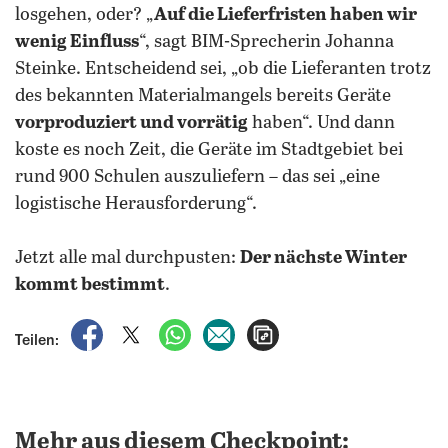
losgehen, oder? „
Auf die Lieferfristen haben wir
wenig Einfluss
“, sagt BIM-Sprecherin Johanna
Steinke. Entscheidend sei, „ob die Lieferanten trotz
des bekannten Materialmangels bereits Geräte
vorproduziert und vorrätig
haben“. Und dann
koste es noch Zeit, die Geräte im Stadtgebiet bei
rund 900 Schulen auszuliefern – das sei „eine
logistische Herausforderung“.
Jetzt alle mal durchpusten:
Der nächste Winter
kommt bestimmt
.
auf Facebook teilen
auf X teilen
per WhatsApp teilen
per E-Mail teilen
Artikel aufrufen
Teilen:
Mehr aus diesem Checkpoint: