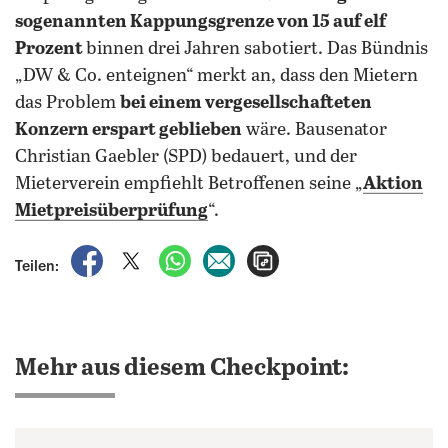
sogenannten Kappungsgrenze von 15 auf elf
Prozent
binnen drei Jahren sabotiert. Das Bündnis
„DW & Co. enteignen“ merkt an, dass den Mietern
das Problem
bei einem vergesellschafteten
Konzern erspart geblieben
wäre. Bausenator
Christian Gaebler (SPD) bedauert, und der
Mieterverein empfiehlt Betroffenen seine „
Aktion
Mietpreisüberprüfung
“.
auf Facebook teilen
auf X teilen
per WhatsApp teilen
per E-Mail teilen
Artikel aufrufen
Teilen:
Mehr aus diesem Checkpoint: