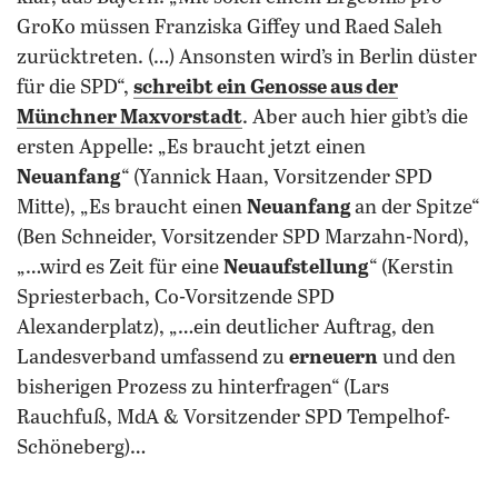
GroKo müssen Franziska Giffey und Raed Saleh
zurücktreten. (…) Ansonsten wird’s in Berlin düster
für die SPD“,
schreibt ein Genosse aus der
Münchner Maxvorstadt
. Aber auch hier gibt’s die
ersten Appelle: „Es braucht jetzt einen
Neuanfang
“ (Yannick Haan, Vorsitzender SPD
Mitte), „Es braucht einen
Neuanfang
an der Spitze“
(Ben Schneider, Vorsitzender SPD Marzahn-Nord),
„…wird es Zeit für eine
Neuaufstellung
“ (Kerstin
Spriesterbach, Co-Vorsitzende SPD
Alexanderplatz), „…ein deutlicher Auftrag, den
Landesverband umfassend zu
erneuern
und den
bisherigen Prozess zu hinterfragen“ (Lars
Rauchfuß, MdA & Vorsitzender SPD Tempelhof-
Schöneberg)…