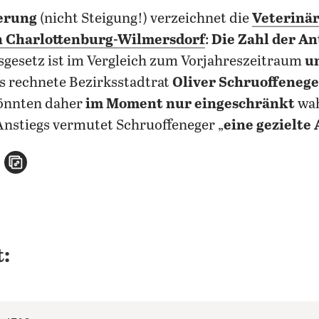
gerung
(nicht Steigung!) verzeichnet die
Veterinär
in Charlottenburg-Wilmersdorf
:
Die Zahl der An
gesetz ist im Vergleich zum Vorjahreszeitraum
u
ls rechnete Bezirksstadtrat
Oliver Schruoffenege
könnten daher
im Moment nur eingeschränkt
wa
nstiegs vermutet Schruoffeneger „
eine gezielte
n
atsApp teilen
per E-Mail teilen
Artikel aufrufen
: