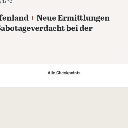
s 17°C
ffenland
+
Neue Ermittlungen
Sabotageverdacht bei der
Alle Checkpoints