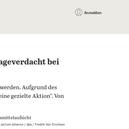
auf Facebook teilen
auf X teilen
per WhatsApp teilen
per E-Mail teilen
Artikel au
Teilen:
Anmelden
ageverdacht bei
werden. Aufgrund des
ine gezielte Aktion“. Von
 picture alliance / dpa / Fredrik Von Erichsen