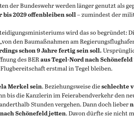
en der Bundeswehr werden länger genutzt als gepl
r bis 2029 offenbleiben soll
– zumindest der milit
teidigungsministeriums wird das so begründet: Di
ei „von den Baumaßnahmen am Regierungsflughafe
dings schon 9 Jahre fertig sein soll.
Ursprünglic
öffnung des BER
aus Tegel-Nord nach Schönefeld
Flugbereitschaft erstmal in Tegel bleiben.
la Merkel sein
. Beziehungsweise die
schlechte 
nn bis die Kanzlerin im Feierabendverkehr den n
r anderthalb Stunden vergehen. Dann doch lieber
n
nach Schönefeld jetten
. Davon dürfte sie nicht 