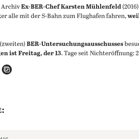
 Archiv
Ex-BER-Chef Karsten Mühlenfeld
(2016)
er alle mit der S-Bahn zum Flughafen fahren,
wei
 (zweiten)
BER-Untersuchungsausschusses
besu
n ist Freitag, der 13
. Tage seit Nichteröffnung: 2
n
atsApp teilen
per E-Mail teilen
Artikel aufrufen
: