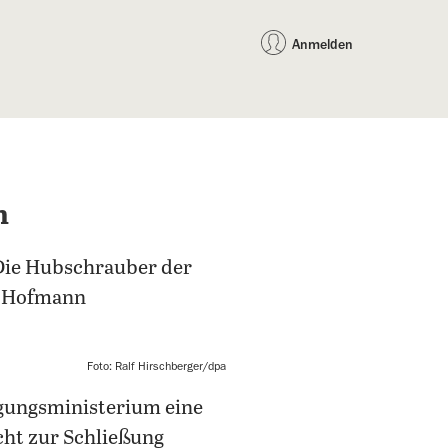
auf Facebook teilen
auf X teilen
per WhatsApp teilen
per E-Mail teilen
Artikel au
Teilen:
Anmelden
n
 Die Hubschrauber der
ra Hofmann
Foto: Ralf Hirschberger/dpa
igungsministerium eine
cht zur Schließung