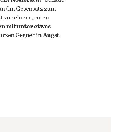
icht Nosferatu!
“ Schade
tun (im Gesensatz zum
st vor einem „roten
den mitunter etwas
warzen Gegner
in Angst