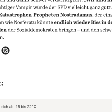
n und damit schwer verdächtig fest: „
Wir sind n
richtiger Vampir würde der SPD vielleicht ganz gut
 Katastrophen-Propheten Nostradamus
, der ein
nn wie Nosferatu könnte
endlich wieder Biss in 
den
der Sozialdemokraten bringen – und den sch
n.
n
atsApp teilen
per E-Mail teilen
Artikel aufrufen
:
sich ab, 15 bis 22°C