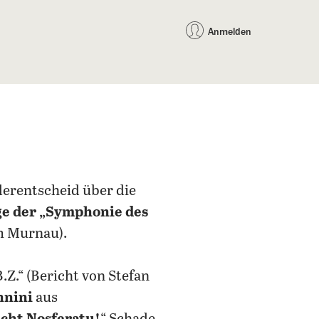
auf Facebook teilen
auf X teilen
per WhatsApp teilen
per E-Mail teilen
Artikel au
Teilen:
Anmelden
derentscheid über die
ge der „Symphonie des
lm Murnau).
B.Z.“ (Bericht von Stefan
nnini
aus