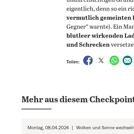
undurchsichtigen Gründe
eigentlich, denn so ein 
vermutlich gemeinten
Gegner“ warnte). Ein Ma
blutleer wirkenden La
und Schrecken
versetze
auf Facebook teile
auf X teilen
per Wh
Teilen:
Mehr aus diesem Checkpoint
Montag, 08.04.2024
Wolken und Sonne wechseln 