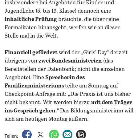
insbesondere bei Angeboten für Kinder und
Jugendliche (5. bis 13. Klasse) dennoch eine
inhaltliche Prüfung
bräuchte, die über reine
Formalitäten hinausgeht, werfen wir an dieser
Stelle mal in die Welt.
Finanziell gefördert
wird der „Girls’ Day“ derzeit
übrigens von
zwei Bundesministerien
(das
Bereitstellen der Datenbank; nicht die einzelnen
Angebote). Eine
Sprecherin des
Familienministeriums
teilte am Sonntag auf
Checkpoint-Anfrage mit: „Die Praxis ist uns bisher
nicht bekannt. Wir werden hierzu
mit dem Träger
ins Gespräch gehen
.“ Das Bildungsministerium will
sich am heutigen Montag äußern.
auf Facebook teilen
auf X teilen
per WhatsApp teilen
per E-Mail teilen
Artikel aufrufen
Teilen: