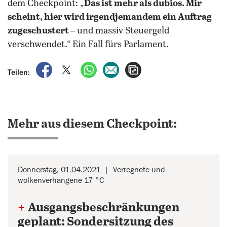
dem Checkpoint: „
Das ist mehr als dubios. Mir
scheint, hier wird irgendjemandem ein Auftrag
zugeschustert
– und massiv Steuergeld
verschwendet.“ Ein Fall fürs Parlament.
auf Facebook teilen
auf X teilen
per WhatsApp teilen
per E-Mail teilen
Artikel aufrufen
Teilen:
Mehr aus diesem Checkpoint:
Donnerstag, 01.04.2021
Verregnete und
wolkenverhangene 17 °C
+
Ausgangsbeschränkungen
geplant: Sondersitzung des