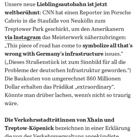
Unsere neue
Lieblingsautobahn ist jetzt
weltberühmt
: CNN hat einen Reporter im Porsche
Cabrio in die Staufalle von Neukölln zum
Treptower Park geschickt, um den Amerikanern
via Instagram
das Meisterwerk näherzubringen:
„This piece of road has come to
symbolize all that’s
wrong with Germany’s infrastructure
issues.“
(„Dieses Straßenstück ist zum Sinnbild für all die
Probleme der deutschen Infrastruktur geworden.“)
Die Baukosten von umgerechnet 860 Millionen
Dollar erhalten das Prädikat „extraordinary“.
Könnte man drüber lachen, wenn’s nicht so traurig
wäre.
Die Verkehrsstadträtinnen von Xhain und
Treptow-Köpenick
bezeichnen in einer Erklärung
die von der Verkehrsverwaltung angekündigte