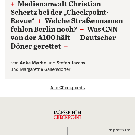
+
Medienanwalt Christian
Schertz bei der „Checkpoint-
Revue“
+
Welche Straßennamen
fehlen Berlin noch?
+
Was CNN
von der A100 hält
+
Deutscher
Döner gerettet
+
von
Anke Myrrhe
und
Stefan Jacobs
und Margarethe Gallersdörfer
Alle Checkpoints
Impressum