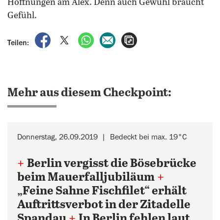
Hoffnungen am Alex. Denn auch Gewühl braucht
Gefühl.
auf Facebook teilen
auf X teilen
per WhatsApp teilen
per E-Mail teilen
Artikel aufrufen
Teilen:
Mehr aus diesem Checkpoint:
Donnerstag, 26.09.2019
Bedeckt bei max. 19°C
+
Berlin vergisst die Bösebrücke
beim Mauerfalljubiläum
+
„Feine Sahne Fischfilet“ erhält
Auftrittsverbot in der Zitadelle
Spandau
+
In Berlin fehlen laut