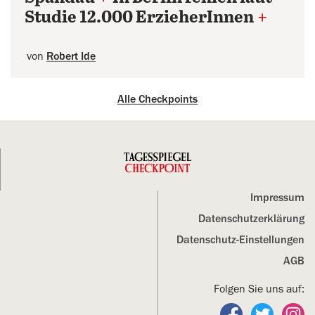
Studie 12.000 ErzieherInnen
+
von
Robert Ide
Alle Checkpoints
Impressum
Datenschutz­erklärung
Datenschutz-Einstellungen
AGB
Folgen Sie uns auf:
Folgen Sie un
Folgen S
Fo