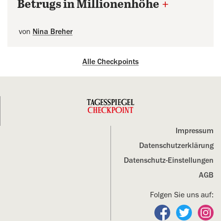
Betrugs in Millionenhöhe
+
von
Nina Breher
Alle Checkpoints
Impressum
Datenschutz­erklärung
Datenschutz-Einstellungen
AGB
Folgen Sie uns auf:
Folgen Sie un
Folgen S
Fo