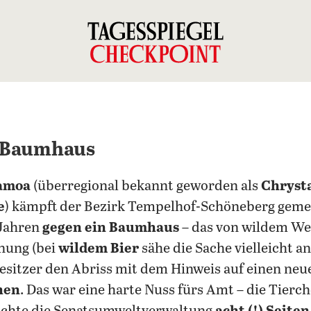
n Baumhaus
amoa
(überregional bekannt geworden als
Chrysta
e
) kämpft der Bezirk Tempelhof-Schöneberg gem
 Jahren
gegen ein Baumhaus
– das von wildem We
nung (bei
wildem Bier
sähe die Sache vielleicht an
esitzer den Abriss mit dem Hinweis auf einen ne
hen
. Das war eine harte Nuss fürs Amt – die Tierc