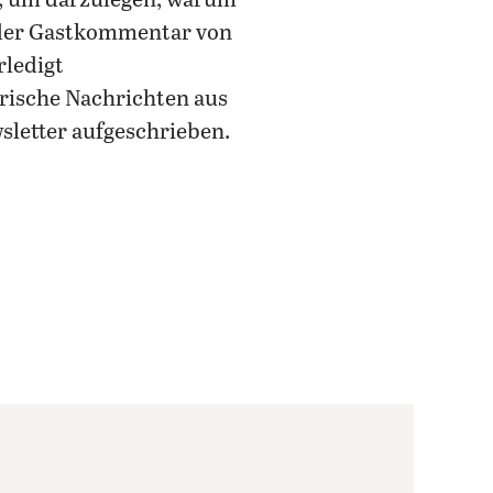
, um darzulegen, warum
 der Gastkommentar von
rledigt
ierische Nachrichten aus
sletter aufgeschrieben.