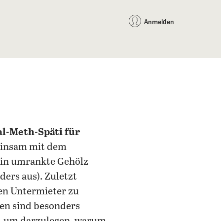
auf Facebook teilen
auf X teilen
per WhatsApp teilen
per E-Mail teilen
Artikel au
Teilen:
Anmelden
l-Meth-Späti für
einsam mit dem
in umrankte Gehölz
ders aus). Zuletzt
uen Untermieter zu
hen sind besonders