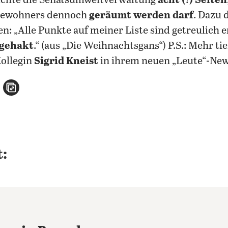
uchte die Senatsumweltverwaltung
acht (!) Seiten
bewohners dennoch
geräumt werden darf
. Dazu
: „Alle Punkte auf meiner Liste sind getreulich e
gehakt
.“ (aus „Die Weihnachtsgans“) P.S.: Mehr t
Kollegin
Sigrid Kneist
in ihrem neuen „Leute“-New
n
atsApp teilen
per E-Mail teilen
Artikel aufrufen
: