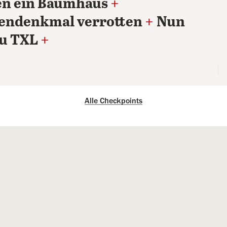
en ein Baumhaus
+
tendenkmal verrotten
+
Nun
zu TXL
+
Alle Checkpoints