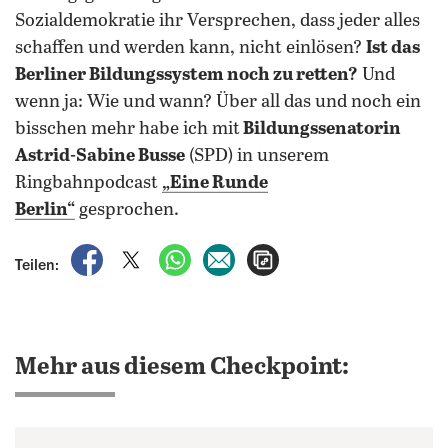
Sozialdemokratie ihr Versprechen, dass jeder alles
schaffen und werden kann, nicht einlösen?
Ist das
Berliner Bildungssystem noch zu retten?
Und
wenn ja: Wie und wann? Über all das und noch ein
bisschen mehr habe ich mit
Bildungssenatorin
Astrid-Sabine Busse
(SPD) in unserem
Ringbahnpodcast
„Eine Runde
Berlin“
gesprochen.
auf Facebook teilen
auf X teilen
per WhatsApp teilen
per E-Mail teilen
Artikel aufrufen
Teilen:
Mehr aus diesem Checkpoint: