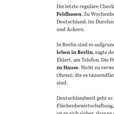
Die letzte reguläre Chec
Feldhasen
. Zu Wochenb
Deutschland. Im Durchsc
und Äckern.
In Berlin sind es aufgru
leben in Berlin
, sagte d
Ehlert, am Telefon. Die P
zu Hause
. Nicht zu verw
Ohren), die es tausendfac
sind.
Deutschlandweit geht es 
Flächenbewirtschaftung
ist er sich sicher, dass 