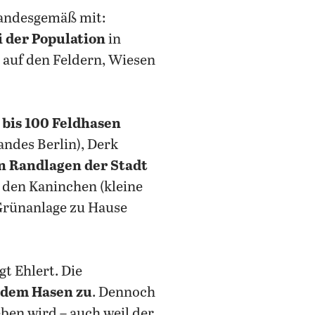
standesgemäß mit:
 der Population
in
 auf den Feldern, Wiesen
 bis 100 Feldhasen
andes Berlin), Derk
n Randlagen der Stadt
t den Kaninchen (kleine
n Grünanlage zu Hause
t Ehlert. Die
 dem Hasen zu
. Dennoch
geben wird – auch weil der