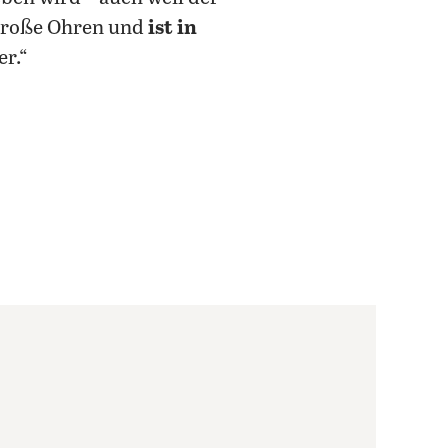
, große Ohren und
ist in
r.“