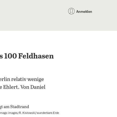
auf Facebook teilen
auf X teilen
per WhatsApp teilen
per E-Mail teilen
Artikel au
Teilen:
Anmelden
is 100 Feldhasen
rlin relativ wenige
e Ehlert. Von Daniel
imago images/R. Kistowski/wunderbare-Erde