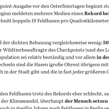
kpoint-Ausgabe vor den Osterfeiertagen beginnt 
eginn meldeten mehrere Medien einen
Rekord bei
hnitt hoppeln 19 Feldhasen pro Quadratkilometer
nd der dichten Bebauung vergleichsweise wenig:
50
er Wildtierbeauftragte des Checkpoints (und des L
opulation sei relativ beständig und vor allem
in de
echseln sind die Hasen (große Ohren) übrigens mi
h in der Stadt gibt und die in fast jeder größere
den Feldhasen trotz des Rekords eher schlecht, sag
, der Klimawandel, überhaupt
der Mensch setzen
es auch in dreißig Jahren noch Feldhasen in Berlin 