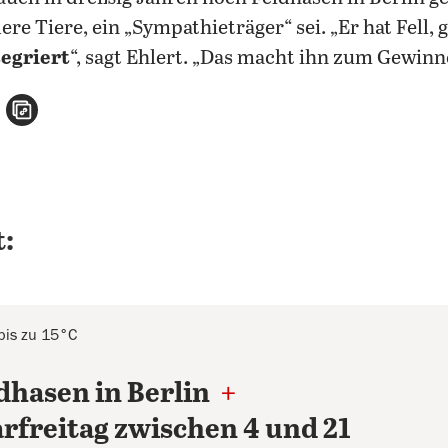
dere Tiere, ein „Sympathieträger“ sei. „Er hat Fell
tegriert
“, sagt Ehlert. „Das macht ihn zum Gewinne
n
atsApp teilen
per E-Mail teilen
Artikel aufrufen
:
bis zu 15°C
dhasen in Berlin
+
rfreitag zwischen 4 und 21