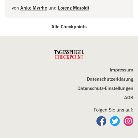
von
Anke Myrrhe
und
Lorenz Maroldt
Alle Checkpoints
Impressum
Datenschutz­erklärung
Datenschutz-Einstellungen
AGB
Folgen Sie uns auf:
Folgen Sie un
Folgen S
Fo