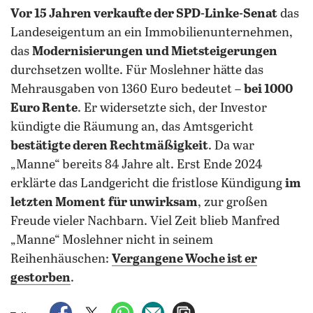
Vor 15 Jahren verkaufte der SPD-Linke-Senat
das
Landeseigentum an ein Immobilienunternehmen,
das
Modernisierungen und Mietsteigerungen
durchsetzen wollte. Für Moslehner hätte das
Mehrausgaben von 1360 Euro bedeutet –
bei 1000
Euro Rente
. Er widersetzte sich, der Investor
kündigte die Räumung an, das Amtsgericht
bestätigte deren Rechtmäßigkeit
. Da war
„Manne“ bereits 84 Jahre alt. Erst Ende 2024
erklärte das Landgericht die fristlose Kündigung
im
letzten Moment
für unwirksam
, zur großen
Freude vieler Nachbarn. Viel Zeit blieb Manfred
„Manne“ Moslehner nicht in seinem
Reihenhäuschen:
Vergangene Woche ist er
gestorben
.
auf Facebook teilen
auf X teilen
per WhatsApp teilen
per E-Mail teilen
Artikel aufrufen