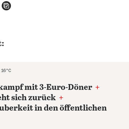
n
atsApp teilen
per E-Mail teilen
Artikel aufrufen
:
s 16°C
kampf mit 3-Euro-Döner
+
eht sich zurück
+
uberkeit in den öffentlichen