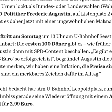
 Urnen lockt als Bundes- oder Landeswahlen (Wahl
-Politiker
Frederic Augustin
, auf Listenplatz 2
t es daher jetzt mit einer ungewöhnlichen Maßn
tritt am Sonntag
um 13 Uhr am U-Bahnhof Seestr
inbart: Die
ersten 100 Döner
gibt es – wie früher
ustin dann mit SPD-Content beschallen. „Es gibt
uro‘ so erfolgreich ist“, begründet Augustin die 
te merken, wir haben eine Inflation, die
Preise s
 sind ein merkbares Zeichen dafür im Alltag.“
icht bedacht hat: Am U-Bahnhof Leopoldplatz, ru
r-Imbiss gerade seine Wiedereröffnung mit einem
A
l für
2,99 Euro
.