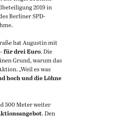
beteiligung 2019 in
 des Berliner SPD-
ahme.
aße hat Augustin mit
 –
für drei Euro
. Die
 einen Grund, warum das
Aktion. „Weil es was
ind hoch und die Löhne
nd 500 Meter weiter
ktionsangebot
. Den