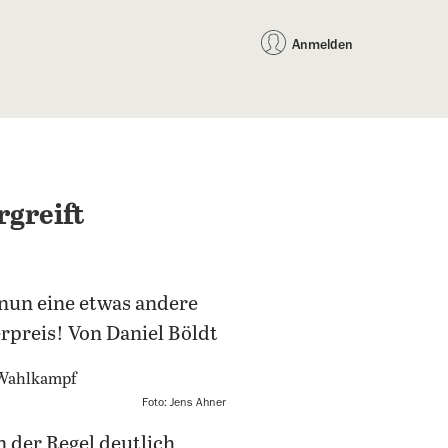
auf Facebook teilen
auf X teilen
per WhatsApp teilen
per E-Mail teilen
Artikel au
Teilen:
Anmelden
rgreift
nun eine etwas andere
rpreis! Von Daniel Böldt
Foto: Jens Ahner
in der Regel deutlich