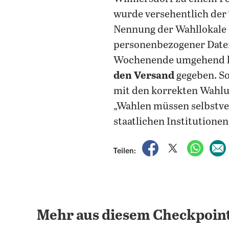
wurde versehentlich der
Nennung der Wahllokale e
personenbezogener Date
Wochenende umgehend ko
den Versand
gegeben. So
mit den korrekten Wahlun
„Wahlen müssen selbstver
staatlichen Institutione
auf Facebook teile
auf X teilen
per Wh
Teilen:
Mehr aus diesem Checkpoint