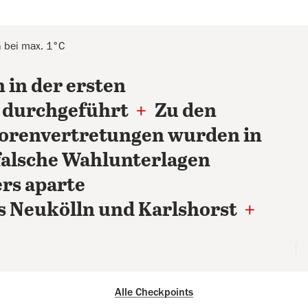
 bei max. 1°C
 in der ersten
 durchgeführt
+
Zu den
iorenvertretungen wurden in
falsche Wahlunterlagen
rs aparte
 Neukölln und Karlshorst
+
Alle Checkpoints