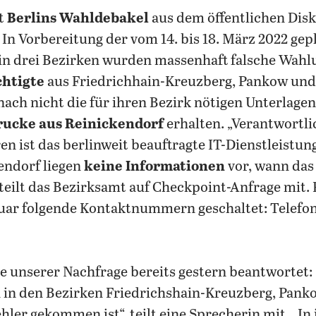
t
Berlins Wahldebakel
aus dem öffentlichen Disk
 In Vorbereitung der vom 14. bis 18. März 2022 ge
in drei Bezirken wurden massenhaft falsche Wahlu
htigte
aus Friedrichhain-Kreuzberg, Pankow und
ch nicht die für ihren Bezirk nötigen Unterlagen
rucke aus Reinickendorf
erhalten. „Verantwortli
n ist das berlinweit beauftragte IT-Dienstleistun
endorf liegen
keine Informationen
vor, wann das
teilt das Bezirksamt auf Checkpoint-Anfrage mit.
nuar folgende Kontaktnummern geschaltet: Telefon-
 unserer Nachfrage bereits gestern beantwortet: 
n in den Bezirken Friedrichshain-Kreuzberg, Pank
ler gekommen ist“, teilt eine Sprecherin mit. „In