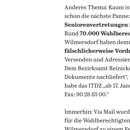
Anderes Thema: Kaum is
schon die nächste Panne:
Seniorenvertretungen
Rund
70.000 Wahlberec
Wilmersdorf haben demna
fälschlicherweise Vord
Versenden und Adressiere
Dem Bezirksamt Reinick
Dokumente nachliefert“, 
habe das ITDZ „ab 17. Ja
Fax: 90 28 85 00.“
Immerhin: Via Mail wurde
für die Wahlberechtigte
Wilmersdorf zu einem Feh