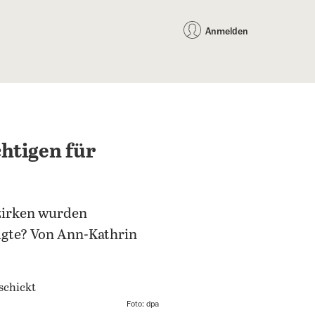
auf Facebook teilen
auf X teilen
per WhatsApp teilen
per E-Mail teilen
Artikel au
Teilen:
Anmelden
htigen für
zirken wurden
lgte? Von Ann-Kathrin
Foto: dpa