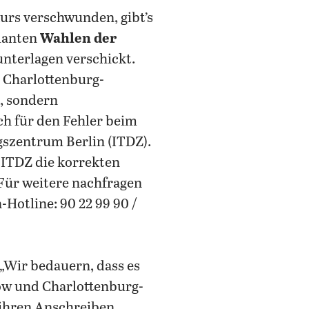
urs verschwunden, gibt’s
planten
Wahlen der
nterlagen verschickt.
 Charlottenburg-
, sondern
ch für den Fehler beim
gszentrum Berlin (ITDZ).
 ITDZ die korrekten
 Für weitere nachfragen
Hotline: 90 22 99 90 /
„Wir bedauern, dass es
ow und Charlottenburg-
 ihren Anschreiben