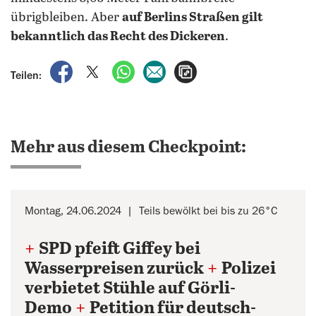
übrigbleiben. Aber
auf Berlins Straßen gilt
bekanntlich das Recht des Dickeren
.
auf Facebook teilen
auf X teilen
per WhatsApp teilen
per E-Mail teilen
Artikel aufrufen
Teilen:
Mehr aus diesem Checkpoint:
Montag, 24.06.2024
Teils bewölkt bei bis zu 26°C
+
SPD pfeift Giffey bei
Wasserpreisen zurück
+
Polizei
verbietet Stühle auf Görli-
Demo
+
Petition für deutsch-