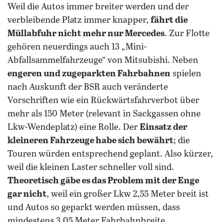
Weil die Autos immer breiter werden und der
verbleibende Platz immer knapper,
fährt die
Müllabfuhr nicht mehr nur Mercedes
. Zur Flotte
gehören neuerdings auch 13 „Mini-
Abfallsammelfahrzeuge“ von Mitsubishi. Neben
engeren und zugeparkten Fahrbahnen
spielen
nach Auskunft der BSR auch veränderte
Vorschriften wie ein Rückwärtsfahrverbot über
mehr als 150 Meter (relevant in Sackgassen ohne
Lkw-Wendeplatz) eine Rolle. Der
Einsatz der
kleineren Fahrzeuge habe sich bewährt
; die
Touren würden entsprechend geplant. Also kürzer,
weil die kleinen Laster schneller voll sind.
Theoretisch gäbe es das Problem mit der Enge
gar nicht
, weil ein großer Lkw 2,55 Meter breit ist
und Autos so geparkt werden müssen, dass
mindestens 3,05 Meter Fahrbahnbreite