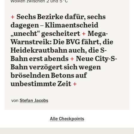
Wolken zwischen 2 und 5°C
+
Sechs Bezirke dafür, sechs
dagegen – Klimaentscheid
„unecht“ gescheitert
+
Mega-
Warnstreik: Die BVG fährt, die
Heidekrautbahn auch, die S-
Bahn erst abends
+
Neue City-S-
Bahn verzögert sich wegen
bröselnden Betons auf
unbestimmte Zeit
+
von
Stefan Jacobs
Alle Checkpoints