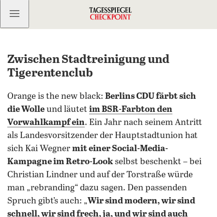
Kostenlos anmelden
Zwischen Stadtreinigung und
Tigerentenclub
Orange is the new black:
Berlins CDU färbt sich
die Wolle
und läutet
im BSR-Farbton den
Vorwahlkampf ein
. Ein Jahr nach seinem Antritt
als Landesvorsitzender der Hauptstadtunion hat
sich Kai Wegner
mit einer Social-Media-
Kampagne im Retro-Look
selbst beschenkt – bei
Christian Lindner und auf der Torstraße würde
man „rebranding“ dazu sagen. Den passenden
Spruch gibt’s auch: „
Wir sind modern, wir sind
schnell, wir sind frech, ja, und wir sind auch