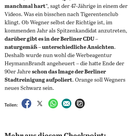
manchmal hart
“, sagt der 47-Jährige in einem der
Videos. Was ein bisschen nach Tigerentenclub
klingt. Ob Wegner selbst der Richtige ist, im
kommenden Jahr als Spitzenkandidat anzutreten,
darüber gibt es in der Berliner CDU –
naturgemäß – unterschiedliche Ansichten
.
Deshalb wurde nun wohl die Werbeagentur
HeymannBrandt angeheuert – die hatte Ende der
90er Jahre
schon das Image der Berliner
Stadtreinigung aufpoliert
. Orange soll Wegners
neues Schwarz sein.
auf Facebook teilen
auf X teilen
per WhatsApp teilen
per E-Mail teilen
Artikel aufrufen
Teilen: