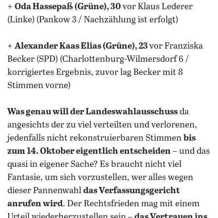
+
Oda Hassepaß (Grüne), 30
vor Klaus Lederer
(Linke) (Pankow 3 / Nachzählung ist erfolgt)
+
Alexander Kaas Elias (Grüne), 23
vor Franziska
Becker (SPD) (Charlottenburg-Wilmersdorf 6 /
korrigiertes Ergebnis, zuvor lag Becker mit 8
Stimmen vorne)
Was genau will der Landeswahlausschuss
da
angesichts der zu viel verteilten und verlorenen,
jedenfalls nicht rekonstruierbaren Stimmen
bis
zum 14. Oktober eigentlich entscheiden
– und das
quasi in eigener Sache? Es braucht nicht viel
Fantasie, um sich vorzustellen, wer alles wegen
dieser Pannenwahl
das Verfassungsgericht
anrufen wird
. Der Rechtsfrieden mag mit einem
Urteil wiederherzustellen sein –
das Vertrauen ins