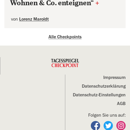
Wohnen & Co. enteignen“
+
von
Lorenz Maroldt
Alle Checkpoints
Impressum
Datenschutz­erklärung
Datenschutz-Einstellungen
AGB
Folgen Sie uns auf:
Folgen Sie un
Folgen S
Fo