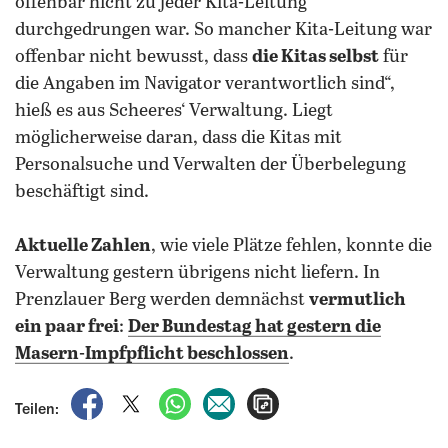
offenbar nicht zu jeder Kita-Leitung
durchgedrungen war. So mancher Kita-Leitung war
offenbar nicht bewusst, dass
die Kitas selbst
für
die Angaben im Navigator verantwortlich sind“,
hieß es aus Scheeres‘ Verwaltung. Liegt
möglicherweise daran, dass die Kitas mit
Personalsuche und Verwalten der Überbelegung
beschäftigt sind.
Aktuelle Zahlen
, wie viele Plätze fehlen, konnte die
Verwaltung gestern übrigens nicht liefern. In
Prenzlauer Berg werden demnächst
vermutlich
ein paar frei
:
Der Bundestag hat gestern die
Masern-Impfpflicht beschlossen
.
auf Facebook teilen
auf X teilen
per WhatsApp teilen
per E-Mail teilen
Artikel aufrufen
Teilen: