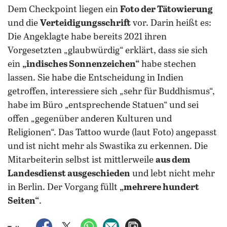
Dem Checkpoint liegen ein
Foto der Tätowierung
und die
Verteidigungsschrift
vor. Darin heißt es:
Die Angeklagte habe bereits 2021 ihren
Vorgesetzten „glaubwürdig“ erklärt, dass sie sich
ein
„indisches Sonnenzeichen“
habe stechen
lassen. Sie habe die Entscheidung in Indien
getroffen, interessiere sich „sehr für Buddhismus“,
habe im Büro „entsprechende Statuen“ und sei
offen „gegenüber anderen Kulturen und
Religionen“. Das Tattoo wurde (laut Foto) angepasst
und ist nicht mehr als Swastika zu erkennen. Die
Mitarbeiterin selbst ist mittlerweile
aus dem
Landesdienst ausgeschieden
und lebt nicht mehr
in Berlin. Der Vorgang füllt
„mehrere hundert
Seiten“
.
auf Facebook teilen
auf X teilen
per WhatsApp teilen
per E-Mail teilen
Artikel aufrufen