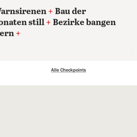
Warnsirenen
+
Bau der
naten still
+
Bezirke bangen
tern
+
Alle Checkpoints