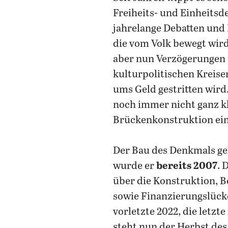
Freiheits- und Einheitsd
jahrelange Debatten und 
die vom Volk bewegt wird
aber nun Verzögerungen 
kulturpolitischen Kreis
ums Geld gestritten wird
noch immer nicht ganz kl
Brückenkonstruktion ein
Der Bau des Denkmals geh
wurde er
bereits 2007
. 
über die Konstruktion, 
sowie Finanzierungslücke
vorletzte 2022, die letzt
steht nun der Herbst de