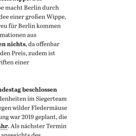
pe macht Berlin durch
Idee einer großen Wippe,
treu für Berlin kommen
rmationen aus
en nichts
, da offenbar
den Preis, zudem ist
iften einer
destag beschlossen
denheiten im Siegerteam
egen wilder Fledermäuse
ng war 2019 geplant, die
ahr
. Als nächster Termin
angesichts des