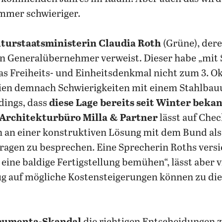
immer schwieriger.
turstaatsministerin Claudia Roth
(Grüne), der
den Generalübernehmer verweist. Dieser habe „mit
as Freiheits- und Einheitsdenkmal nicht zum 3. Ok
ien demnach Schwierigkeiten mit einem Stahlba
dings, dass
diese Lage bereits seit Winter beka
 Architekturbüro Milla & Partner
lässt auf Che
n an einer konstruktiven Lösung mit dem Bund als
ragen zu besprechen. Eine Sprecherin Roths versic
eine baldige Fertigstellung bemühen“, lässt aber 
ug auf mögliche Kostensteigerungen können zu di