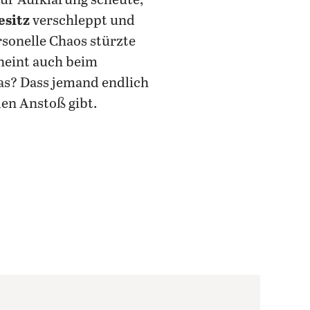
ur Aufklärung scheute,
esitz
verschleppt und
sonelle Chaos stürzte
cheint auch beim
as? Dass jemand endlich
den Anstoß gibt.