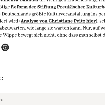
cumenta-Skandal
die richtigen Entscheidungen z
ötige
Reform der Stiftung Preußischer Kulturb
e
Deutschlands größte Kulturveranstaltung ins per
iert wird (
Analyse von Christiane Peitz hier
), s
bzuwarten, wie lange sie warten kann. Nur, auf w
e Wippe bewegt sich nicht, ohne dass man selbst 
n
atsApp teilen
per E-Mail teilen
Artikel aufrufen
:
°C