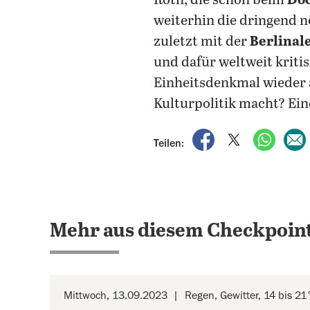
Roth, die schon beim
Do
weiterhin die dringend n
zuletzt mit der
Berlinal
und dafür weltweit kritis
Einheitsdenkmal wieder a
Kulturpolitik macht? Ein
auf Facebook teile
auf X teilen
per Wh
Teilen:
Mehr aus diesem Checkpoint
Mittwoch, 13.09.2023
Regen, Gewitter, 14 bis 21