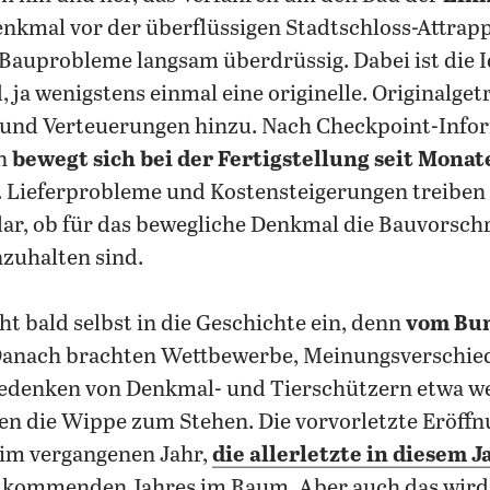
enkmal vor der überflüssigen Stadtschloss-Attrap
Bauprobleme langsam überdrüssig. Dabei ist die 
, ja wenigstens einmal eine originelle. Originalge
und Verteuerungen hinzu. Nach Checkpoint-Info
en
bewegt sich bei der Fertigstellung seit Monat
. Lieferprobleme und Kostensteigerungen treiben 
ar, ob für das bewegliche Denkmal die Bauvorschr
zuhalten sind.
t bald selbst in die Geschichte ein, denn
vom Bun
Danach brachten Wettbewerbe, Meinungsverschie
Bedenken von Denkmal- und Tierschützern etwa w
n die Wippe zum Stehen. Die vorvorletzte Eröffnu
e im vergangenen Jahr,
die allerletzte in diesem J
s kommenden Jahres im Raum. Aber auch das wird 