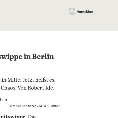
auf Facebook teilen
auf X teilen
per WhatsApp teilen
per E-Mail teilen
Artikel au
Teilen:
Anmelden
swippe in Berlin
n Mitte. Jetzt heißt es,
 Chaos. Von Robert Ide.
Foto: picture alliance / Milla & Partner
heitswippe
. Das