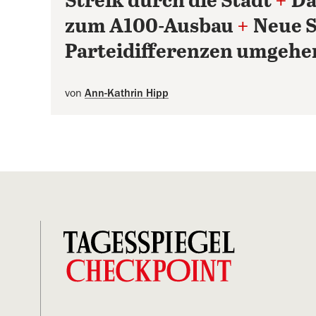
Streik durch die Stadt
+
Da
zum A100-Ausbau
+
Neue S
Parteidifferenzen umgehe
von
Ann-Kathrin Hipp