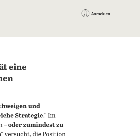
auf Facebook teilen
auf X teilen
per WhatsApp teilen
per E-Mail teilen
Artikel au
Teilen:
Anmelden
ät eine
chen
chweigen und
eiche Strategie
.“ Im
n –
oder zumindest zu
“ versucht, die Position