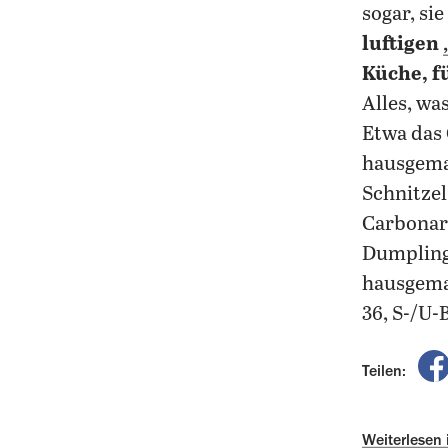
sogar, sie
luftigen
Küche, f
Alles, wa
Etwa das
hausgema
Schnitze
Carbonara
Dumplings
hausgemac
36, S-/U
Teilen:
Weiterlesen