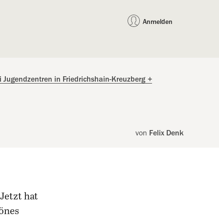
auf Facebook teilen
auf X teilen
per WhatsApp teilen
per E-Mail teilen
Artikel au
Teilen:
Anmelden
ei Jugendzentren in Friedrichshain-Kreuzberg
+
von
Felix Denk
Jetzt hat
hönes