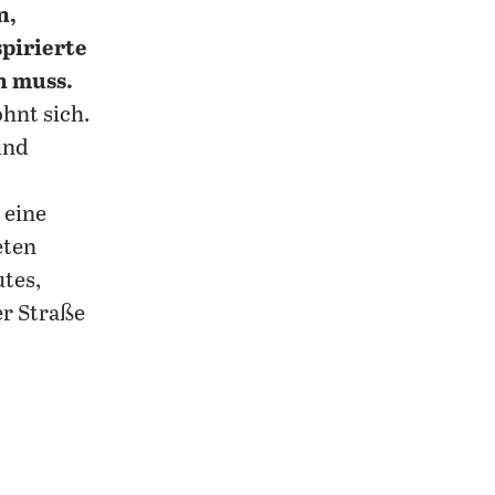
n,
spirierte
n muss.
ohnt sich.
und
 eine
eten
tes,
er Straße