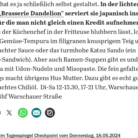
 hat es ja schließlich selbst gestaltet.
In der lichte
„Brasserie Dandelion“
serviert sie japanisch in
ür die man nicht gleich einen Kredit aufnehme
s der Küchenchef in der Fritteuse blubbern lässt, l
 Gemüse-Tempura im filigranen knusprigem Teig 
chter Sauce oder das turmhohe Katsu Sando (ein
l-Sandwich). Aber auch Ramen-Suppen gibt es und
 mit Udon-Nudeln und Misopaste. Die fein gefalt
 macht übrigens Hus Mutter. Dazu gibt es echt gu
htes Chiliöl. Di-Sa 12-15.30, 17-21 Uhr, Warschau
-Bhf Warschauer Straße
auf Facebook teilen
auf X teilen
per WhatsApp teilen
per E-Mail teilen
Artikel aufrufen
 im Tagesspiegel Checkpoint vom Donnerstag, 16.05.2024