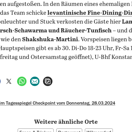
en aufgestoßen. In den Räumen eines ehemaligen 
 das Team schicke
levantinische Fine-Dining-Di
nleuchter und Stuck verkosten die Gäste hier
La
arsch-Schawarma und Räucher-Tunfisch
– und d
 wie den
Shakshuka-Martini
.
Vorspeisen liegen b
Hauptspeisen gibt es ab 30. Di-Do 18-23 Uhr, Fr-Sa
freitag und Ostersamstag geöffnet), U-Bhf Konsta
auf Facebook teilen
auf X teilen
per WhatsApp teilen
per E-Mail teilen
Artikel aufrufen
 im Tagesspiegel Checkpoint vom Donnerstag, 28.03.2024
Weitere ähnliche Orte