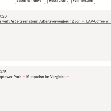
Essen & Trinken
Restaurant
Wilmersdorf
2026
wirft Arbeitssenatorin Arbeitsverweigerung vor
+
LAP-Coffee will
2025
eptower Park
+
Mietpreise im Vergleich
+