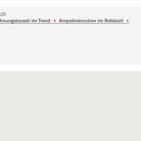
025
nungstausch im Trend
+
Ampelmännchen im Rollstuhl
+