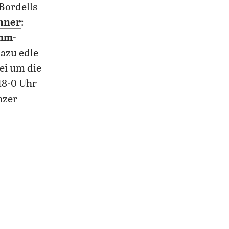
Bordells
nner
:
mm-
azu edle
ei um die
 18-0 Uhr
nzer