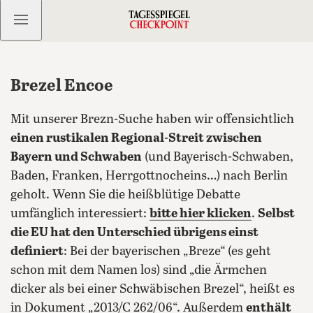
Kostenlos anmelden
Brezel Encoe
Mit unserer Brezn-Suche haben wir offensichtlich
einen rustikalen Regional-Streit zwischen
Bayern und Schwaben
(und Bayerisch-Schwaben,
Baden, Franken, Herrgottnocheins…) nach Berlin
geholt. Wenn Sie die heißblütige Debatte
umfänglich interessiert:
bitte hier klicken
.
Selbst
die EU hat den Unterschied übrigens einst
definiert
: Bei der bayerischen „Breze“ (es geht
schon mit dem Namen los) sind „die Ärmchen
dicker als bei einer Schwäbischen Brezel“, heißt es
in Dokument „2013/C 262/06“.
Außerdem
enthält