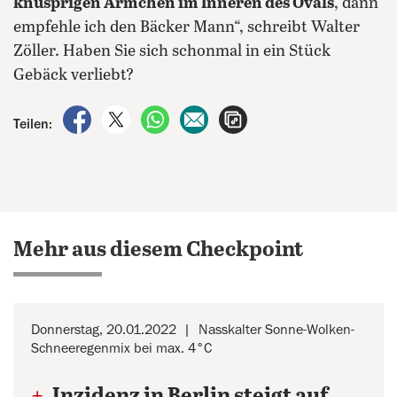
knusprigen Ärmchen im Inneren des Ovals
, dann
empfehle ich den Bäcker Mann“, schreibt Walter
Zöller. Haben Sie sich schonmal in ein Stück
Gebäck verliebt?
auf Facebook teilen
auf X teilen
per WhatsApp teilen
per E-Mail teilen
Artikel aufrufen
Teilen:
Mehr aus diesem Checkpoint
Donnerstag, 20.01.2022
Nasskalter Sonne-Wolken-
Schneeregenmix bei max. 4°C
+
Inzidenz in Berlin steigt auf