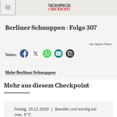
Kostenlos anmelden
Berliner Schnuppen - Folge 307
von Naomi Fearn
auf Facebook teilen
auf X teilen
per WhatsApp teilen
per E-Mail teilen
Artikel aufrufen
Teilen:
Mehr Berliner Schnuppen
Mehr aus diesem Checkpoint
Freitag, 15.11.2019
Bewölkt und windig bei
max. 9°C