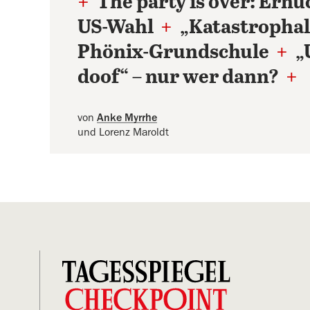
+
The party is over: Ernü
US-Wahl
+
„Katastrophal
Phönix-Grundschule
+
„
doof“ – nur wer dann?
+
von
Anke Myrrhe
und Lorenz Maroldt