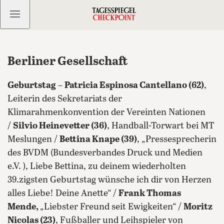
Kostenlos anmelden
Berliner Gesellschaft
Geburtstag
–
Patricia Espinosa Cantellano (62)
,
Leiterin des Sekretariats der
Klimarahmenkonvention der Vereinten Nationen
/
Silvio Heinevetter (36)
, Handball-Torwart bei MT
Meslungen /
Bettina Knape (39)
, „Pressesprecherin
des BVDM (Bundesverbandes Druck und Medien
e.V. ), Liebe Bettina, zu deinem wiederholten
39.zigsten Geburtstag wünsche ich dir von Herzen
alles Liebe! Deine Anette“ /
Frank Thomas
Mende,
„Liebster Freund seit Ewigkeiten“ /
Moritz
Nicolas (23)
, Fußballer und Leihspieler von