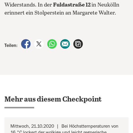
Widerstands. In der
Fuldastraße 12
in Neukölln
erinnert ein Stolperstein an Margarete Walter.
auf Facebook teilen
auf X teilen
per WhatsApp teilen
per E-Mail teilen
Artikel aufrufen
Teilen:
Mehr aus diesem Checkpoint
Mittwoch, 21.10.2020
Bei Höchsttemperaturen von
16 °C lockert der wolkige und leicht regnerische