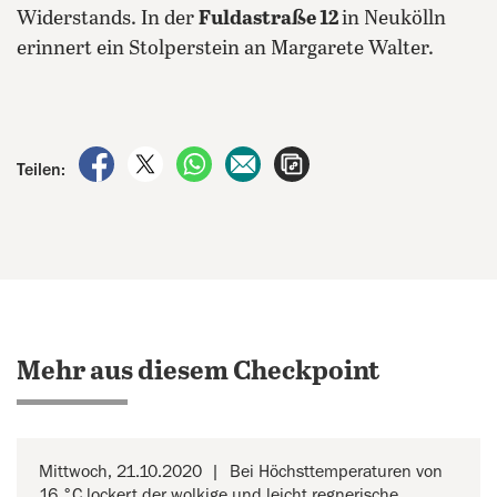
Widerstands. In der
Fuldastraße 12
in Neukölln
erinnert ein Stolperstein an Margarete Walter.
auf Facebook teilen
auf X teilen
per WhatsApp teilen
per E-Mail teilen
Artikel aufrufen
Teilen:
Mehr aus diesem Checkpoint
Mittwoch, 21.10.2020
Bei Höchsttemperaturen von
16 °C lockert der wolkige und leicht regnerische