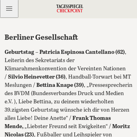
Kostenlos anmelden
Berliner Gesellschaft
Geburtstag
–
Patricia Espinosa Cantellano (62)
,
Leiterin des Sekretariats der
Klimarahmenkonvention der Vereinten Nationen
/
Silvio Heinevetter (36)
, Handball-Torwart bei MT
Meslungen /
Bettina Knape (39)
, „Pressesprecherin
des BVDM (Bundesverbandes Druck und Medien
e.V. ), Liebe Bettina, zu deinem wiederholten
39.zigsten Geburtstag wünsche ich dir von Herzen
alles Liebe! Deine Anette“ /
Frank Thomas
Mende,
„Liebster Freund seit Ewigkeiten“ /
Moritz
Nicolas (23)
, Fußballer und Leihspieler von