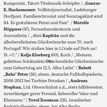
Komponist, Tatort-Titelmusik-Schöpfer /
„
Gunter-
E. Hackemesser
, Vollblutjournalist, Ladeburger
Dorfpoet, Familienchronist und Sonntagskind wird
84. Es gratulieren Penni und Fam“ /
Mareile
Höppner
(47), Fernsehmoderatorin und
Journalistin / „Ahoi
Kapitän
und die
allerherzlichsten Glückwünsche zum 70. nach
Portugal! Wir stoßen hier in Li‘rade auf Dich an!
St.+U.“ /
Kolja Kleeberg
(60), Koch / „Meinem
geliebten Schätzelein
Otto
herzliche Glückwünsche
zum Geburtstag am 12.5. Alles Liebe“ /
Babett
„Babs“ Peter
(36), ehem. deutsche Fußballspielerin,
2006-2012 bei Turbine Potsdam / „
Andreas
Stephan,
Ltd. Oberschulrat a.d.,.stets hilfsbereiter,
zuverlässiger guter Freund, liebevoller Vater und
Ehemann.“ /
Yovel Zoosman
(26), israelischer
Basketballspieler, ehem. bei Alba Berlin