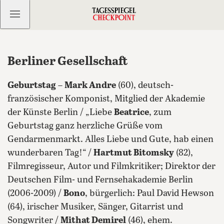
Kostenlos anmelden
Berliner Gesellschaft
Geburtstag
–
Mark Andre
(60), deutsch-
französischer Komponist, Mitglied der Akademie
der Künste Berlin / „Liebe
Beatrice
, zum
Geburtstag ganz herzliche Grüße vom
Gendarmenmarkt. Alles Liebe und Gute, hab einen
wunderbaren Tag!“ /
Hartmut Bitomsky
(82),
Filmregisseur, Autor und Filmkritiker; Direktor der
Deutschen Film- und Fernsehakademie Berlin
(2006-2009) /
Bono
, bürgerlich: Paul David Hewson
(64), irischer Musiker, Sänger, Gitarrist und
Songwriter /
Mithat Demirel
(46), ehem.