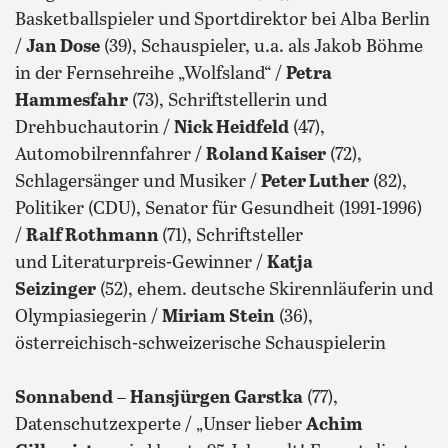
Basketballspieler und Sportdirektor bei Alba Berlin
/
Jan Dose
(39), Schauspieler, u.a. als Jakob Böhme
in der Fernsehreihe „Wolfsland“ /
Petra
Hammesfahr
(73), Schriftstellerin und
Drehbuchautorin /
Nick Heidfeld
(47),
Automobilrennfahrer /
Roland Kaiser
(72),
Schlagersänger und Musiker /
Peter Luther
(82),
Politiker (CDU), Senator für Gesundheit (1991-1996)
/
Ralf Rothmann
(71), Schriftsteller
und Literaturpreis-Gewinner /
Katja
Seizinger
(52), ehem. deutsche Skirennläuferin und
Olympiasiegerin /
Miriam Stein
(36),
österreichisch-schweizerische Schauspielerin
Sonnabend
–
Hansjürgen Garstka
(77),
Datenschutzexperte / „Unser lieber
Achim