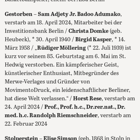
Gestorben
–
Sam Adjety Jr. Badoo Adumako
,
verstarb am 18. April 2024, Mitarbeiter bei der
Investitionsbank Berlin /
Christa Domke
(geb.
Heubeck), * 30. April 1940 /
Birgid Kasper
, * 14.
März 1958 / „
Rüdiger Möllering
(* 22. Juli 1939) ist
kurz vor seinem 85. Geburtstag am 6. Mai im St.
Hedwig verstorben. Ein kämpferischer Geist,
künstlerischer Enthusiast, Mitbegründer des
Merwe-Verlages und Gründer von
MovimentoDruck, ein leidenschaftlicher Berliner,
hat diese Welt verlassen.“ /
Horst Rese
, verstarb am
24. April 2024 /
Prof., Prof. h.c., Dr.rer.nat., Dr.
med. h.c. Randolph Riemschneider
, verstarb am
22. Februar 2024
Stolperstein
–
Elise Simson
(geb.
1868 in Stolp in