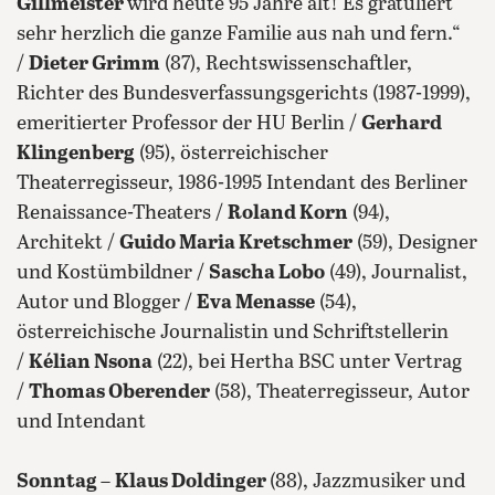
Gillmeister
wird heute 95 Jahre alt! Es gratuliert
sehr herzlich die ganze Familie aus nah und fern.“
/
Dieter Grimm
(87), Rechtswissenschaftler,
Richter des Bundesverfassungsgerichts (1987-1999),
emeritierter Professor der HU Berlin /
Gerhard
Klingenberg
(95), österreichischer
Theaterregisseur, 1986-1995 Intendant des Berliner
Renaissance-Theaters /
Roland Korn
(94),
Architekt /
Guido Maria Kretschmer
(59), Designer
und Kostümbildner /
Sascha Lobo
(49), Journalist,
Autor und Blogger /
Eva Menasse
(54),
österreichische Journalistin und Schriftstellerin
/
Kélian Nsona
(22), bei Hertha BSC unter Vertrag
/
Thomas Oberender
(58), Theaterregisseur, Autor
und Intendant
Sonntag
–
Klaus Doldinger
(88), Jazzmusiker und