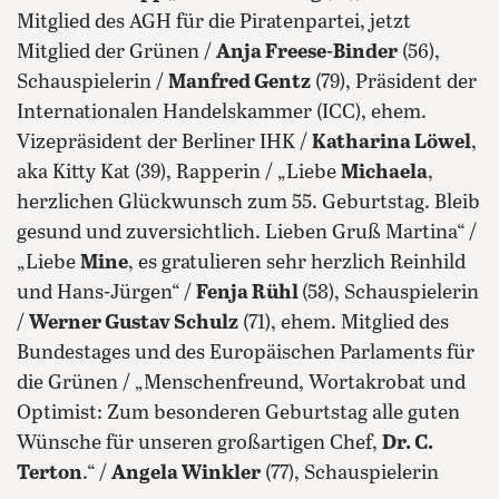
Mitglied des AGH für die Piratenpartei, jetzt
Mitglied der Grünen /
Anja Freese-Binder
(56),
Schauspielerin /
Manfred Gentz
(79), Präsident der
Internationalen Handelskammer (ICC), ehem.
Vizepräsident der Berliner IHK /
Katharina Löwel
,
aka Kitty Kat (39), Rapperin / „Liebe
Michaela
,
herzlichen Glückwunsch zum 55. Geburtstag. Bleib
gesund und zuversichtlich. Lieben Gruß Martina“ /
„Liebe
Mine
, es gratulieren sehr herzlich Reinhild
und Hans-Jürgen“ /
Fenja Rühl
(58), Schauspielerin
/
Werner Gustav Schulz
(71), ehem. Mitglied des
Bundestages und des Europäischen Parlaments für
die Grünen / „Menschenfreund, Wortakrobat und
Optimist: Zum besonderen Geburtstag alle guten
Wünsche für unseren großartigen Chef,
Dr. C.
Terton
.“ /
Angela Winkler
(77), Schauspielerin