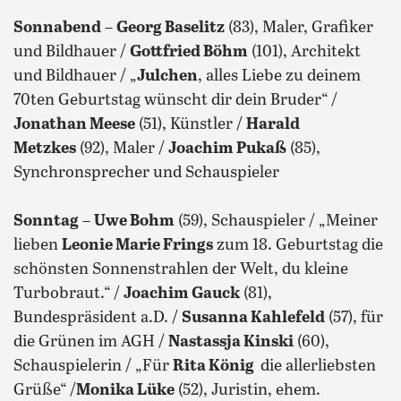
Sonnabend
–
Georg Baselitz
(83), Maler, Grafiker
und Bildhauer /
Gottfried Böhm
(101), Architekt
und Bildhauer / „
Julchen
, alles Liebe zu deinem
70ten Geburtstag wünscht dir dein Bruder“ /
Jonathan Meese
(51), Künstler /
Harald
Metzkes
(92), Maler /
Joachim Pukaß
(85),
Synchronsprecher und Schauspieler
Sonntag
–
Uwe Bohm
(59), Schauspieler / „Meiner
lieben
Leonie Marie Frings
zum 18. Geburtstag die
schönsten Sonnenstrahlen der Welt, du kleine
Turbobraut.“ /
Joachim Gauck
(81),
Bundespräsident a.D. /
Susanna Kahlefeld
(57), für
die Grünen im AGH /
Nastassja Kinski
(60),
Schauspielerin / „Für
Rita König
die allerliebsten
Grüße“ /
Monika Lüke
(52), Juristin, ehem.