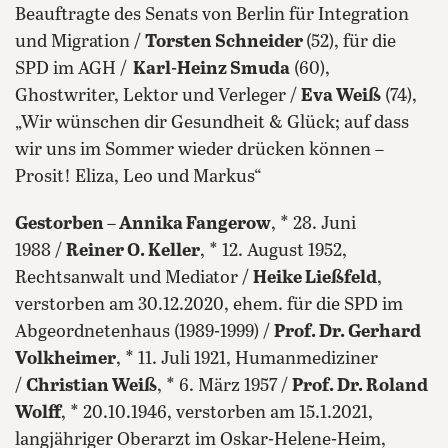
Beauftragte des Senats von Berlin für Integration
und Migration /
Torsten Schneider
(52), für die
SPD im AGH /
Karl-Heinz Smuda
(60),
Ghostwriter, Lektor und Verleger /
Eva Weiß
(74),
„Wir wünschen dir Gesundheit & Glück; auf dass
wir uns im Sommer wieder drücken können –
Prosit! Eliza, Leo und Markus“
Gestorben
–
Annika Fangerow
, * 28. Juni
1988 /
Reiner O. Keller
, * 12. August 1952,
Rechtsanwalt und Mediator /
Heike Ließfeld
,
verstorben am 30.12.2020, ehem. für die SPD im
Abgeordnetenhaus (1989-1999) /
Prof. Dr. Gerhard
Volkheimer
, * 11. Juli 1921, Humanmediziner
/
Christian Weiß
, * 6. März 1957 /
Prof. Dr. Roland
Wolff
, * 20.10.1946, verstorben am 15.1.2021,
langjähriger Oberarzt im Oskar-Helene-Heim,