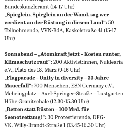
Bundeskanzleramt (14-17 Uhr)
„Spieglein, Spieglein an der Wand, sag wer
verdient an der Rüstung in diesem Land“:
50
Teilnehmende, VVN-BdA, Kaskelstraße 41 (15-17
Uhr)
Sonnabend
–
„Atomkraft jetzt – Kosten runter,
Klimaschutz rauf“:
200 Aktivist:innen, Nuklearia
e.V., Platz des 18. März (9-16 Uhr)
„Flagparade – Unity in diversity – 33 Jahre
Mauerfall“:
700 Menschen, ESN Germany e.V.,
Mehringplatz – Axel-Springer-Straße – Lustgarten
Höhe Granitschale (12.30-15.30 Uhr)
„Retten statt Rüsten – 100 Mrd. für
Seenotrettung!“:
30 Protestierende, DFG-
VK, Willy-Brandt-Straße 1 (13.45-16.30 Uhr)