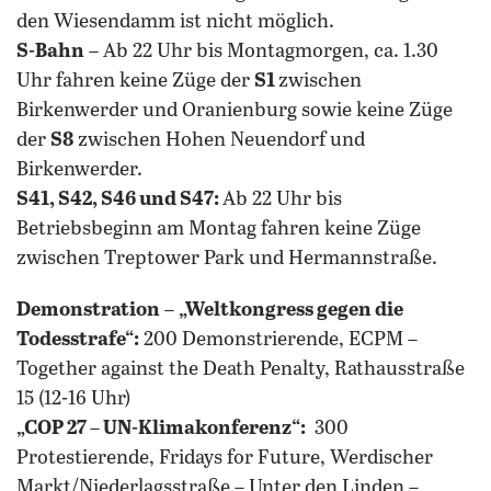
den Wiesendamm ist nicht möglich.
S-Bahn
– Ab 22 Uhr bis Montagmorgen, ca. 1.30
Uhr fahren keine Züge der
S1
zwischen
Birkenwerder und Oranienburg sowie keine Züge
der
S8
zwischen Hohen Neuendorf und
Birkenwerder.
S41, S42, S46 und S47:
Ab 22 Uhr bis
Betriebsbeginn am Montag fahren keine Züge
zwischen Treptower Park und Hermannstraße.
Demonstration
–
„Weltkongress gegen die
Todesstrafe“:
200 Demonstrierende, ECPM –
Together against the Death Penalty, Rathausstraße
15 (12-16 Uhr)
„COP 27 – UN-Klimakonferenz“:
300
Protestierende, Fridays for Future, Werdischer
Markt/Niederlagsstraße – Unter den Linden –