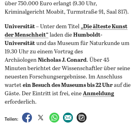
über 750.000 Euro erlangt (9.30 Uhr,
Kriminalgericht Moabit, Turmstraße 91, Saal 817).
Universität
– Unter dem Titel
„Die älteste Kunst
der Menschheit
“
laden die
Humboldt-
Universität
und das Museum für Naturkunde um
19.30 Uhr zu einem Vortrag des
Archäologen
Nicholas J. Conard
. Über 45
Minuten
berichtet der Wissenschaftler über seine
neuesten Forschungsergebnisse. Im Anschluss
wartet
ein Besuch des Museums bis 22 Uhr
auf die
Gäste. Der Eintritt ist frei, eine
Anmeldung
erforderlich.
auf Facebook teilen
auf X teilen
per WhatsApp teilen
per E-Mail teilen
Artikel aufrufen
Teilen: