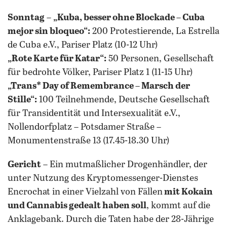
Sonntag
–
„Kuba, besser ohne Blockade – Cuba
mejor sin bloqueo“:
200 Protestierende, La Estrella
de Cuba e.V., Pariser Platz (10-12 Uhr)
„Rote Karte für Katar“:
50 Personen, Gesellschaft
für bedrohte Völker, Pariser Platz 1 (11-15 Uhr)
„Trans* Day of Remembrance – Marsch der
Stille“:
100 Teilnehmende, Deutsche Gesellschaft
für Transidentität und Intersexualität e.V.,
Nollendorfplatz – Potsdamer Straße –
Monumentenstraße 13 (17.45-18.30 Uhr)
Gericht
– Ein mutmaßlicher Drogenhändler, der
unter Nutzung des Kryptomessenger-Dienstes
Encrochat in einer Vielzahl von Fällen
mit Kokain
und Cannabis gedealt haben soll
, kommt auf die
Anklagebank. Durch die Taten habe der 28-Jährige