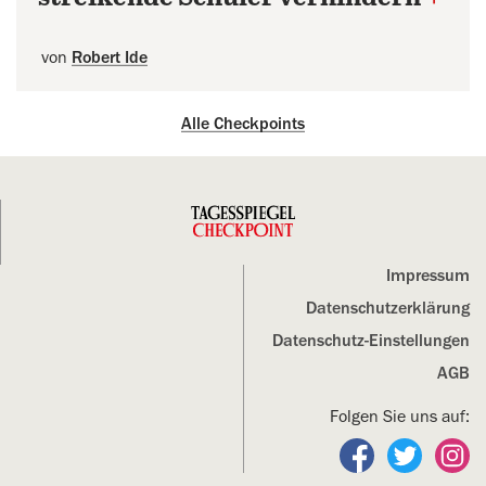
von
Robert Ide
Alle Checkpoints
Impressum
Datenschutz­erklärung
Datenschutz-Einstellungen
AGB
Folgen Sie uns auf:
Folgen Sie un
Folgen S
Fo