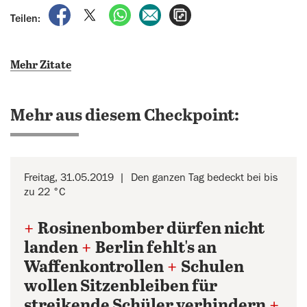
auf Facebook teilen
auf X teilen
per WhatsApp teilen
per E-Mail teilen
Artikel aufrufen
Teilen:
Mehr Zitate
Mehr aus diesem Checkpoint:
Freitag, 31.05.2019
Den ganzen Tag bedeckt bei bis
zu 22 °C
+
Rosinenbomber dürfen nicht
landen
+
Berlin fehlt's an
Waffenkontrollen
+
Schulen
wollen Sitzenbleiben für
streikende Schüler verhindern
+