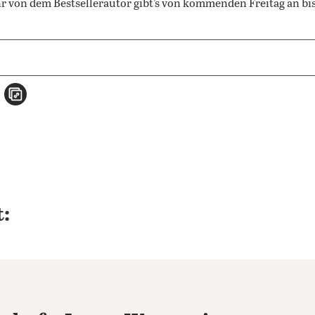
 von dem Bestsellerautor gibt’s von kommenden Freitag an bi
n
atsApp teilen
per E-Mail teilen
Artikel aufrufen
: