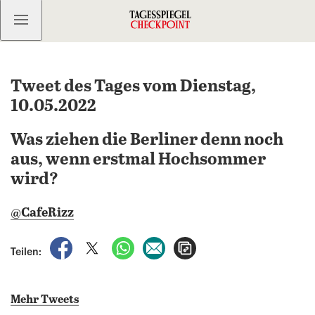
Kostenlos anmelden
Tweet des Tages vom Dienstag,
10.05.2022
Was ziehen die Berliner denn noch
aus, wenn erstmal Hochsommer
wird?
@CafeRizz
auf Facebook teilen
auf X teilen
per WhatsApp teilen
per E-Mail teilen
Artikel aufrufen
Teilen:
Mehr Tweets