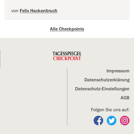
von
Felix Hackenbruch
Alle Checkpoints
Impressum
Datenschutz­erklärung
Datenschutz-Einstellungen
AGB
Folgen Sie uns auf:
Folgen Sie un
Folgen S
Fo