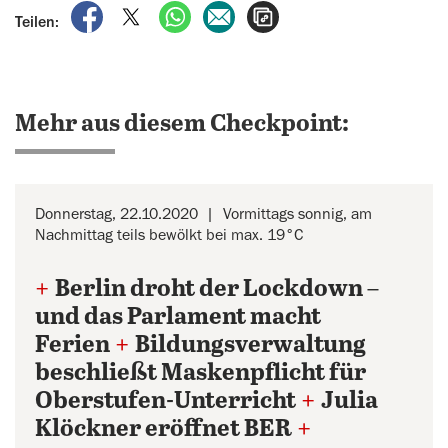
auf Facebook teilen
auf X teilen
per WhatsApp teilen
per E-Mail teilen
Artikel aufrufen
Teilen:
Mehr aus diesem Checkpoint:
Donnerstag, 22.10.2020
Vormittags sonnig, am
Nachmittag teils bewölkt bei max. 19°C
+
Berlin droht der Lockdown –
und das Parlament macht
Ferien
+
Bildungsverwaltung
beschließt Maskenpflicht für
Oberstufen-Unterricht
+
Julia
Klöckner eröffnet BER
+