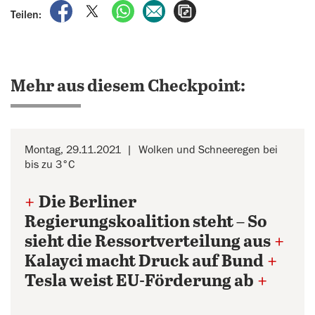
auf Facebook teilen
auf X teilen
per WhatsApp teilen
per E-Mail teilen
Artikel aufrufen
Teilen:
Mehr aus diesem Checkpoint:
Montag, 29.11.2021
Wolken und Schneeregen bei
bis zu 3°C
+
Die Berliner
Regierungskoalition steht – So
sieht die Ressortverteilung aus
+
Kalayci macht Druck auf Bund
+
Tesla weist EU-Förderung ab
+