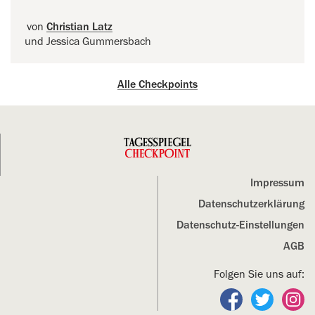
von
Christian Latz
und Jessica Gummersbach
Alle Checkpoints
Impressum
Datenschutz­erklärung
Datenschutz-Einstellungen
AGB
Folgen Sie uns auf:
Folgen Sie un
Folgen S
Fo