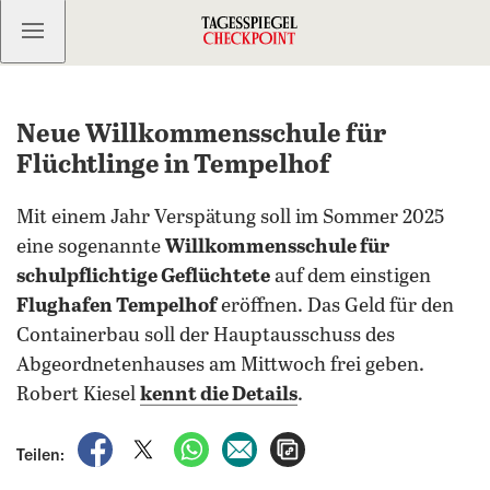
Kostenlos anmelden
Neue Willkommensschule für
Flüchtlinge in Tempelhof
Mit einem Jahr Verspätung soll im Sommer 2025
eine sogenannte
Willkommensschule für
schulpflichtige Geflüchtete
auf dem einstigen
Flughafen Tempelhof
eröffnen. Das Geld für den
Containerbau soll der Hauptausschuss des
Abgeordnetenhauses am Mittwoch frei geben.
Robert Kiesel
kennt die Details
.
auf Facebook teilen
auf X teilen
per WhatsApp teilen
per E-Mail teilen
Artikel aufrufen
Teilen: