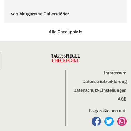
von
Margarethe Gallersdörfer
Alle Checkpoints
Impressum
Datenschutz­erklärung
Datenschutz-Einstellungen
AGB
Folgen Sie uns auf:
Folgen Sie un
Folgen S
Fo