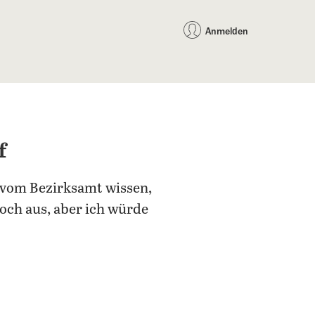
auf Facebook teilen
auf X teilen
per WhatsApp teilen
per E-Mail teilen
Artikel au
Teilen:
Anmelden
f
 vom Bezirksamt wissen,
noch aus, aber ich würde