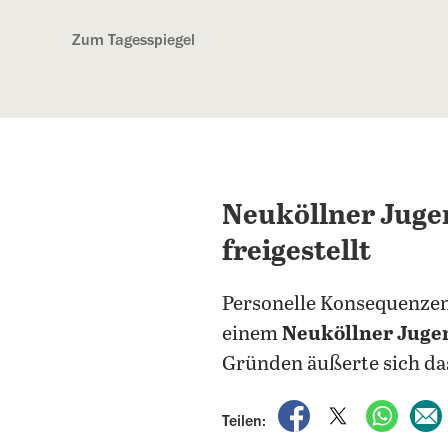
Kostenlos anmelden
Zum Tagesspiegel
Neuköllner Juge
freigestellt
Personelle Konsequenzen
einem
Neuköllner Juge
Gründen äußerte sich das
auf Facebook teile
auf X teilen
per Wh
Teilen: