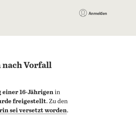
auf Facebook teilen
auf X teilen
per WhatsApp teilen
per E-Mail teilen
Artikel au
Teilen:
Anmelden
nach Vorfall
 einer 16-Jährigen
in
de freigestellt
. Zu den
rin sei versetzt worden
.