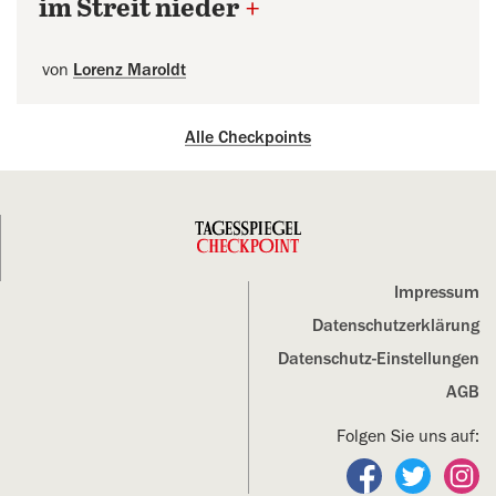
im Streit nieder
+
von
Lorenz Maroldt
Alle Checkpoints
Impressum
Datenschutz­erklärung
Datenschutz-Einstellungen
AGB
Folgen Sie uns auf:
Folgen Sie un
Folgen S
Fo