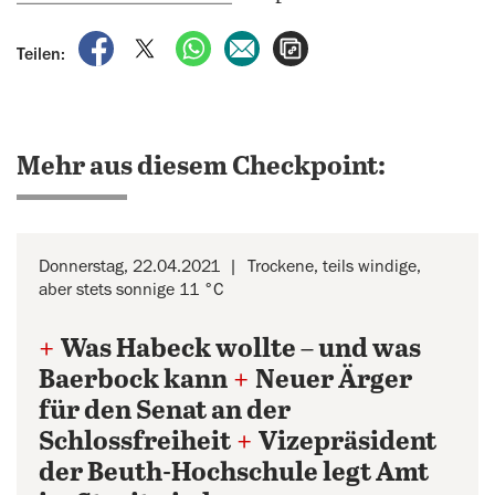
auf Facebook teilen
auf X teilen
per WhatsApp teilen
per E-Mail teilen
Artikel aufrufen
Teilen:
Mehr aus diesem Checkpoint:
Donnerstag, 22.04.2021
Trockene, teils windige,
aber stets sonnige 11 °C
+
Was Habeck wollte – und was
Baerbock kann
+
Neuer Ärger
für den Senat an der
Schlossfreiheit
+
Vizepräsident
der Beuth-Hochschule legt Amt