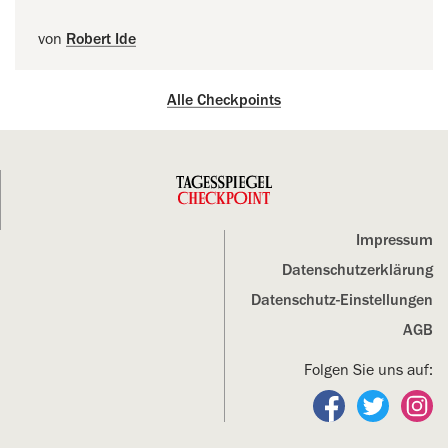
von
Robert Ide
Alle Checkpoints
Impressum
Datenschutz­erklärung
Datenschutz-Einstellungen
AGB
Folgen Sie uns auf:
Folgen Sie un
Folgen S
Fo