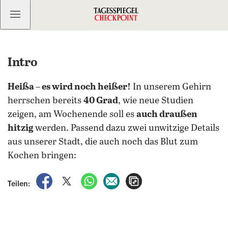
Kostenlos anmelden
Intro
Heißa – es wird noch heißer!
In unserem Gehirn
herrschen bereits
40 Grad
, wie neue Studien
zeigen, am Wochenende soll es
auch draußen
hitzig
werden. Passend dazu zwei unwitzige Details
aus unserer Stadt, die auch noch das Blut zum
Kochen bringen:
auf Facebook teilen
auf X teilen
per WhatsApp teilen
per E-Mail teilen
Artikel aufrufen
Teilen: