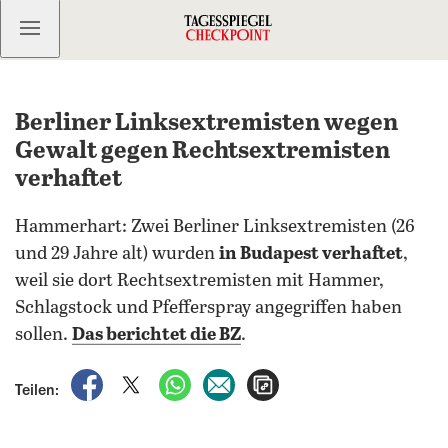
Kostenlos anmelden
Berliner Linksextremisten wegen
Gewalt gegen Rechtsextremisten
verhaftet
Hammerhart: Zwei Berliner Linksextremisten (26
und 29 Jahre alt) wurden
in Budapest verhaftet
,
weil sie dort Rechtsextremisten mit Hammer,
Schlagstock und Pfefferspray angegriffen haben
sollen.
Das berichtet die BZ
.
auf Facebook teilen
auf X teilen
per WhatsApp teilen
per E-Mail teilen
Artikel aufrufen
Teilen: