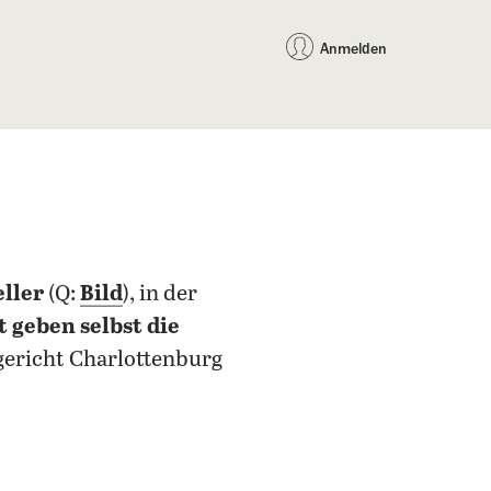
auf Facebook teilen
auf X teilen
per WhatsApp teilen
per E-Mail teilen
Artikel au
Teilen:
Anmelden
ller
(Q:
Bild
), in der
 geben selbst die
sgericht Charlottenburg