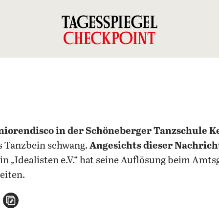
niorendisco in der Schöneberger Tanzschule Ke
s Tanzbein schwang.
Angesichts dieser Nachricht
in „Idealisten e.V.“ hat seine Auflösung beim Amt
eiten.
n
atsApp teilen
per E-Mail teilen
Artikel aufrufen