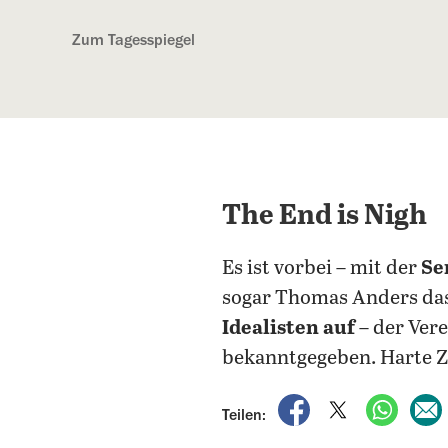
Kostenlos anmelden
Zum Tagesspiegel
The End is Nigh
Es ist vorbei – mit der
Se
sogar Thomas Anders da
Idealisten auf
– der Vere
bekanntgegeben. Harte Z
auf Facebook teile
auf X teilen
per Wh
Teilen: