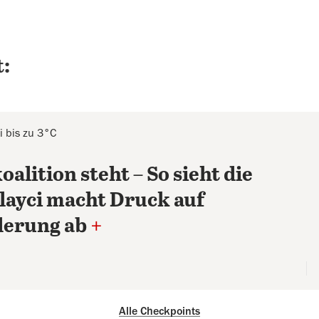
:
 bis zu 3°C
alition steht – So sieht die
layci macht Druck auf
derung ab
+
Alle Checkpoints