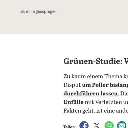
Kostenlos anmelden
Zum Tagesspiegel
Grünen-Studie: W
Zu kaum einem Thema kan
Disput
um Poller bisla
durchführen lassen
. Di
Unfälle
mit Verletzten 
Fakten geht, ist eine and
auf Facebook teile
auf X teilen
per Wh
Teilen: