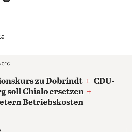
:
s 0°C
tionskurs zu Dobrindt
+
CDU-
 soll Chialo ersetzen
+
etern Betriebskosten
k