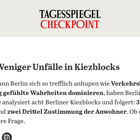
eniger Unfälle in Kiezblocks
n Berlin sich so trefflich anhupen wie
Verkehrs
ng gefühlte Wahrheiten dominieren
, haben Berl
e analysiert acht Berliner Kiezblocks und folgert:
3
und
zwei Drittel Zustimmung der Anwohner
. Ob
ere Frage.
n
atsApp teilen
per E-Mail teilen
Artikel aufrufen