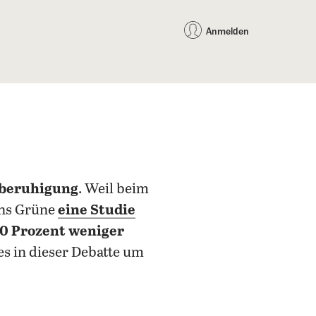
auf Facebook teilen
auf X teilen
per WhatsApp teilen
per E-Mail teilen
Artikel au
Teilen:
Anmelden
beruhigung
. Weil beim
ins Grüne
eine Studie
0 Prozent weniger
 es in dieser Debatte um